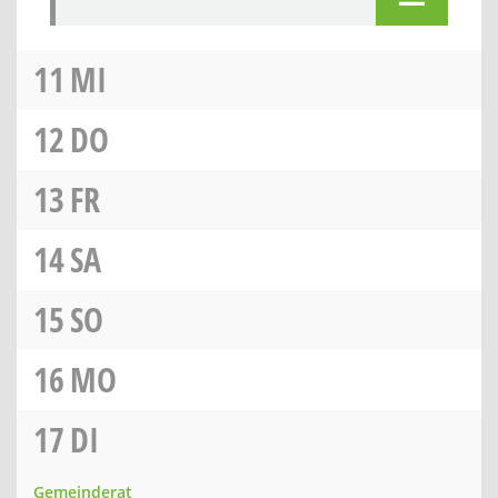
11
MI
12
DO
13
FR
14
SA
15
SO
16
MO
17
DI
Gemeinderat