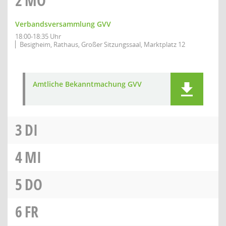
2
MO
Verbandsversammlung GVV
18:00-18:35 Uhr
Besigheim, Rathaus, Großer Sitzungssaal, Marktplatz 12
Amtliche Bekanntmachung GVV
3
DI
4
MI
5
DO
6
FR