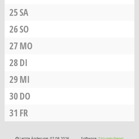
25
SA
26
SO
27
MO
28
DI
29
MI
30
DO
31
FR
Letzte Änderung: 07.08.2026
Software:
Sitzungsdienst