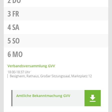
2
DO
3
FR
4
SA
5
SO
6
MO
Verbandsversammlung GVV
18:00-18:37 Uhr
Besigheim, Rathaus, Großer Sitzungssaal, Marktplatz 12
Amtliche Bekanntmachung GVV