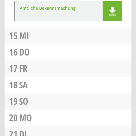
Amtliche Bekanntmachung
15
MI
16
DO
17
FR
18
SA
19
SO
20
MO
21
DI