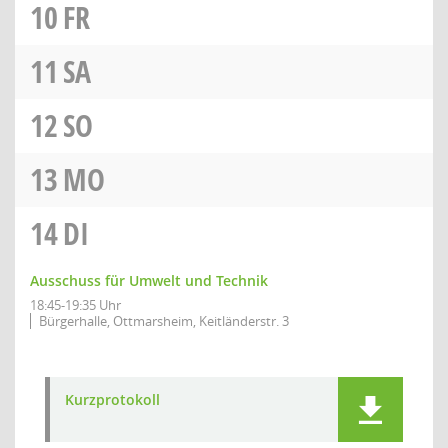
10
FR
11
SA
12
SO
13
MO
14
DI
Ausschuss für Umwelt und Technik
18:45-19:35 Uhr
Bürgerhalle, Ottmarsheim, Keitländerstr. 3
Kurzprotokoll