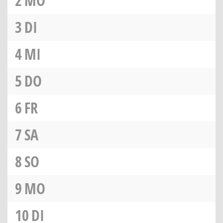
2
MO
3
DI
4
MI
5
DO
6
FR
7
SA
8
SO
9
MO
10
DI