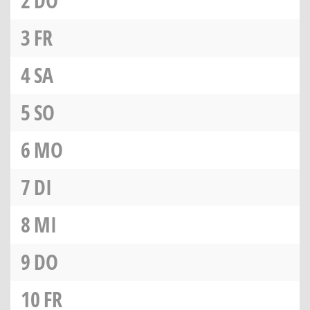
2
DO
3
FR
4
SA
5
SO
6
MO
7
DI
8
MI
9
DO
10
FR