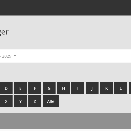
ger
- 2029
D
E
F
G
H
I
J
K
L
X
Y
Z
Alle