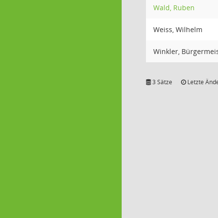
Wald, Ruben
Weiss, Wilhelm
Winkler, Bürgermei
3 Sätze
Letzte Ände