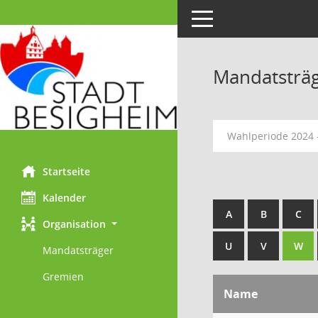
Toggle navigation
Mandatsträ
Wahlperiode 2024 
Startseite
Kalender
A
B
C
Organisation
U
V
W
Mandatsträger
Gremien
Name