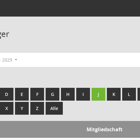
ger
- 2029
D
E
F
G
H
I
J
K
L
X
Y
Z
Alle
Mitgliedschaft