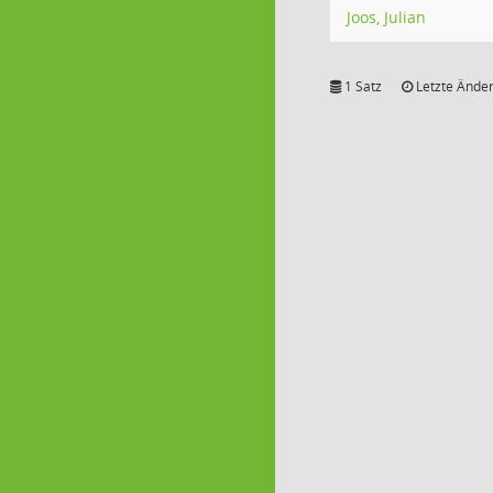
Joos, Julian
1 Satz
Letzte Änder