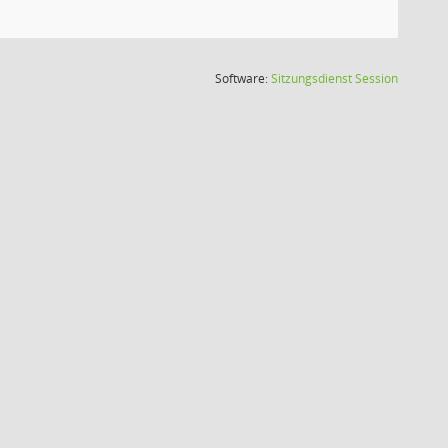
(Wird in
Software:
Sitzungsdienst
Session