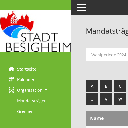
Toggle navigation
Mandatsträ
Wahlperiode 2024 
Startseite
Kalender
A
B
C
Organisation
U
V
W
Mandatsträger
Gremien
Name