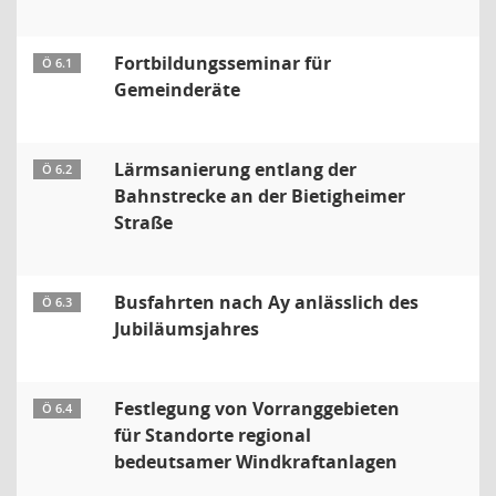
Fortbildungsseminar für
Ö 6.1
Gemeinderäte
Lärmsanierung entlang der
Ö 6.2
Bahnstrecke an der Bietigheimer
Straße
Busfahrten nach Ay anlässlich des
Ö 6.3
Jubiläumsjahres
Festlegung von Vorranggebieten
Ö 6.4
für Standorte regional
bedeutsamer Windkraftanlagen