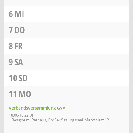
6
MI
7
DO
8
FR
9
SA
10
SO
11
MO
Verbandsversammlung GVV
18:00-18:22 Uhr
Besigheim, Rathaus, Großer Sitzungssaal, Marktplatz 12