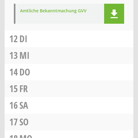
Amtliche Bekanntmachung GVV
12
DI
13
MI
14
DO
15
FR
16
SA
17
SO