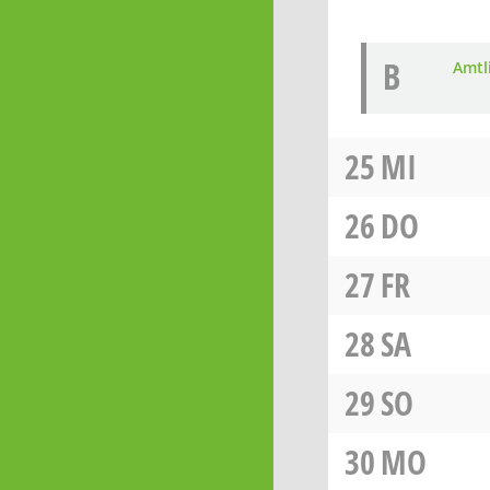
B
Amtl
25
MI
26
DO
27
FR
28
SA
29
SO
30
MO