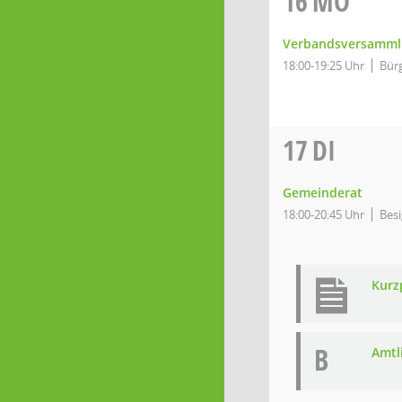
16
MO
Verbandsversamml
18:00-19:25 Uhr
Bürg
17
DI
Gemeinderat
18:00-20:45 Uhr
Besi
Kurz
B
Amtl