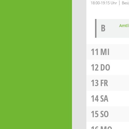
18:00-19:15 Uhr
Besi
B
Amtl
11
MI
12
DO
13
FR
14
SA
15
SO