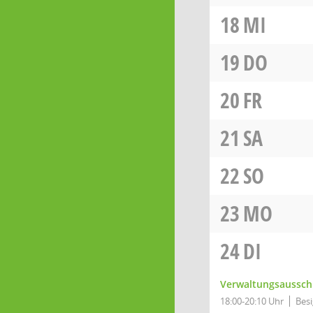
18
MI
19
DO
20
FR
21
SA
22
SO
23
MO
24
DI
Verwaltungsaussch
18:00-20:10 Uhr
Besi