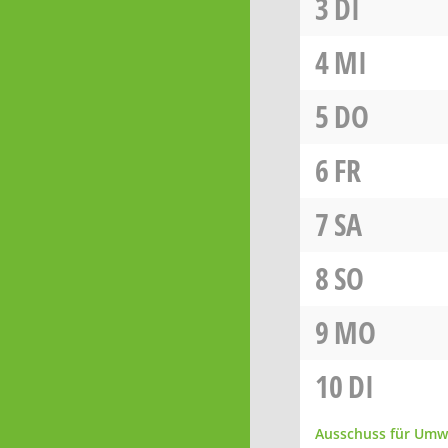
3
DI
4
MI
5
DO
6
FR
7
SA
8
SO
9
MO
10
DI
Ausschuss für Umw