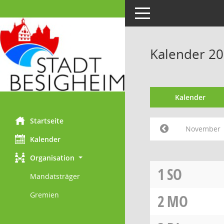
Toggle navigation
Kalender 2
Kalender
Startseite
November
Kalender
Organisation
1
SO
Mandatsträger
Gremien
2
MO