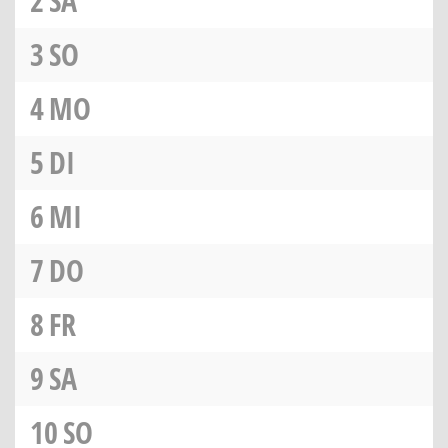
2
SA
3
SO
4
MO
5
DI
6
MI
7
DO
8
FR
9
SA
10
SO