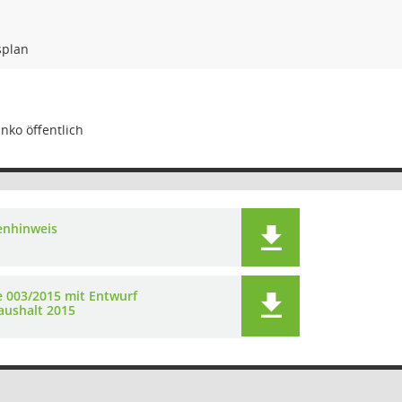
splan
nko öffentlich
enhinweis
e 003/2015 mit Entwurf
aushalt 2015