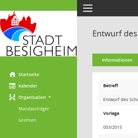
Toggle navigation
Entwurf des
Informationen
Startseite
Betreff
Kalender
Organisation
Entwurf des Sch
Mandatsträger
Vorlage
Gremien
003/2015