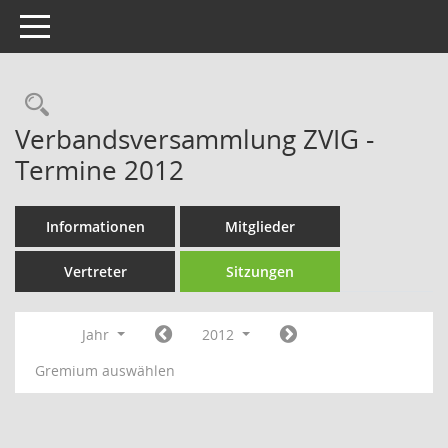
Toggle navigation
Rechercheauswahl
Verbandsversammlung ZVIG -
Termine 2012
Informationen
Mitglieder
Vertreter
Sitzungen
Jahr
2012
Gremium auswählen