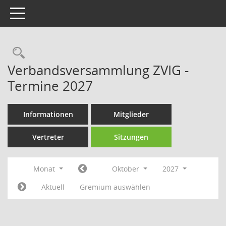
Toggle navigation
Rechercheauswahl
Verbandsversammlung ZVIG -
Termine 2027
Informationen
Mitglieder
Vertreter
Sitzungen
Monat
Oktober
2027
Aktuell
Gremium auswählen