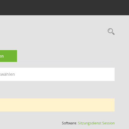
Rec
en
swählen
(Wird in
Software:
Sitzungsdienst
Session