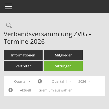
Toggle navigation
Rechercheauswahl
Verbandsversammlung ZVIG -
Termine 2026
Informationen
Mitglieder
Vertreter
Sitzungen
Quartal
Quartal 1
2026
Aktuell
Gremium auswählen