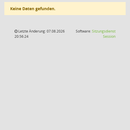
Keine Daten gefunden.
Letzte Änderung: 07.08.2026
Software:
Sitzungsdienst
(Wird in
20:56:24
Session