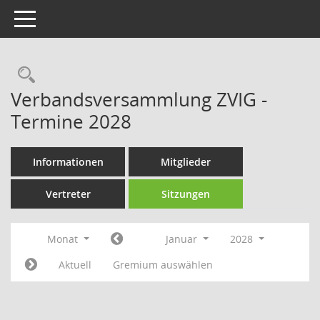
Toggle navigation
Rechercheauswahl
Verbandsversammlung ZVIG -
Termine 2028
Informationen
Mitglieder
Vertreter
Sitzungen
Monat
Januar
2028
Aktuell
Gremium auswählen