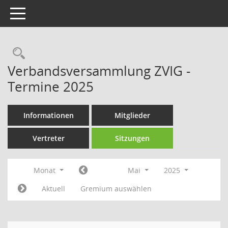
Toggle navigation
Rechercheauswahl
Verbandsversammlung ZVIG -
Termine 2025
Informationen
Mitglieder
Vertreter
Sitzungen
Monat
Mai
2025
Aktuell
Gremium auswählen