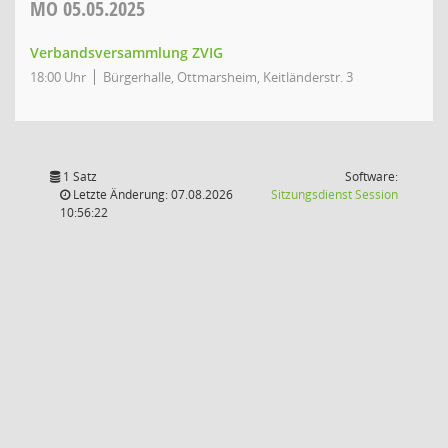
MO
05.05.2025
Verbandsversammlung ZVIG
18:00 Uhr
Bürgerhalle, Ottmarsheim, Keitländerstr. 3
1 Satz
Software:
(Wird in
Letzte Änderung: 07.08.2026
Sitzungsdienst
Session
10:56:22