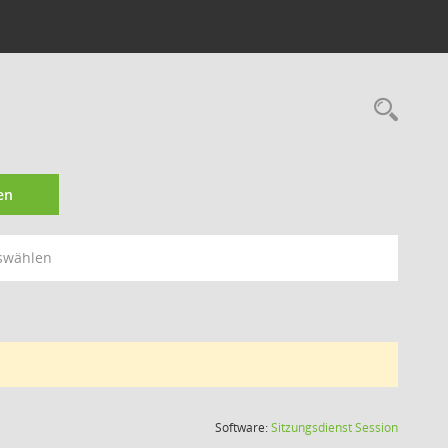
Rec
en
swählen
(Wird in
Software:
Sitzungsdienst
Session