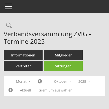
Toggle navigation
Rechercheauswahl
Verbandsversammlung ZVIG -
Termine 2025
Informationen
Mitglieder
Vertreter
Sitzungen
Monat
Oktober
2025
Aktuell
Gremium auswählen