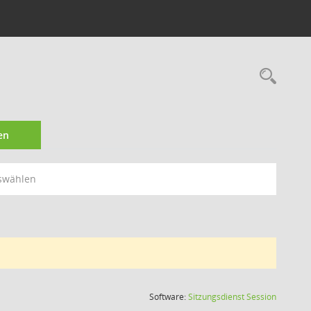
Rec
en
swählen
(Wird in
Software:
Sitzungsdienst
Session