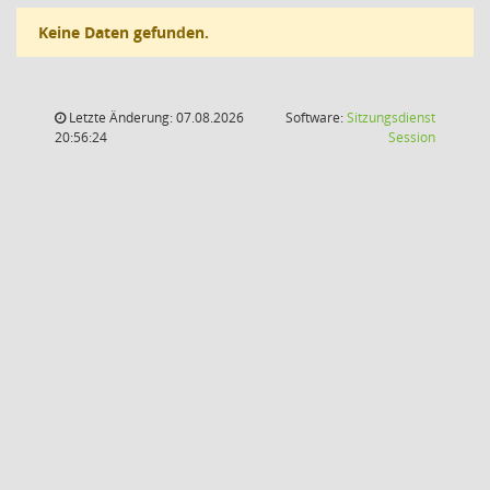
Keine Daten gefunden.
Letzte Änderung: 07.08.2026
Software:
Sitzungsdienst
(Wird in
20:56:24
Session