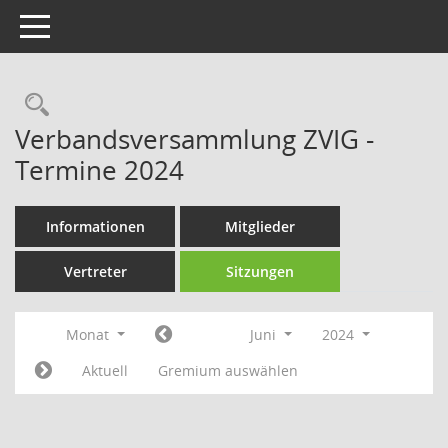
Toggle navigation
Rechercheauswahl
Verbandsversammlung ZVIG -
Termine 2024
Informationen
Mitglieder
Vertreter
Sitzungen
Monat
Juni
2024
Aktuell
Gremium auswählen