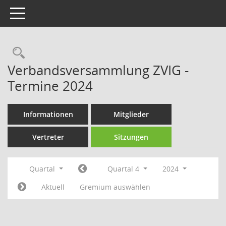
Toggle navigation
Rechercheauswahl
Verbandsversammlung ZVIG -
Termine 2024
Informationen
Mitglieder
Vertreter
Sitzungen
Quartal
Quartal 4
2024
Aktuell
Gremium auswählen