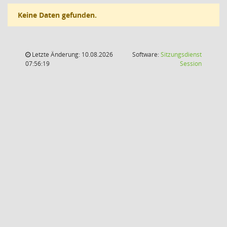
Keine Daten gefunden.
Letzte Änderung: 10.08.2026
Software:
Sitzungsdienst
(Wird in
07:56:19
Session