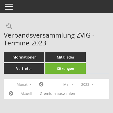
Toggle navigation
Rechercheauswahl
Verbandsversammlung ZVIG -
Termine 2023
Informationen
Mitglieder
Vertreter
Sitzungen
Monat
Mai
2023
Aktuell
Gremium auswählen