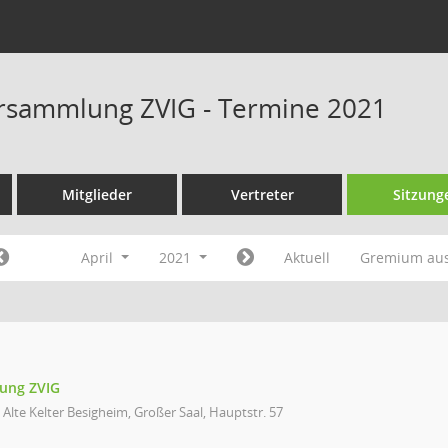
rsammlung ZVIG - Termine 2021
Mitglieder
Vertreter
Sitzung
April
2021
Aktuell
Gremium au
ung ZVIG
 Alte Kelter Besigheim, Großer Saal, Hauptstr. 57