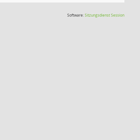
(Wird in
Software:
Sitzungsdienst
Session