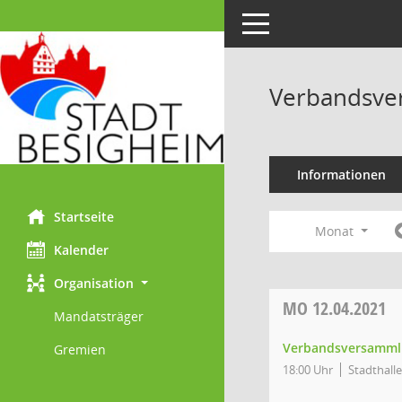
Toggle navigation
Verbandsve
Informationen
Startseite
Monat
Kalender
Organisation
MO
12.04.2021
Mandatsträger
Verbandsversamml
Gremien
18:00 Uhr
Stadthalle