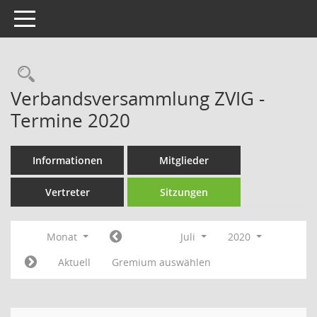
Toggle navigation
Rechercheauswahl
Verbandsversammlung ZVIG -
Termine 2020
Informationen
Mitglieder
Vertreter
Sitzungen
Monat
Juli
2020
Aktuell
Gremium auswählen