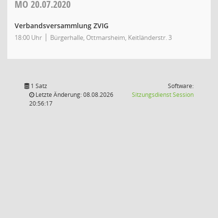
MO
20.07.2020
Verbandsversammlung ZVIG
18:00 Uhr
Bürgerhalle, Ottmarsheim, Keitländerstr. 3
1 Satz
Software:
(Wird in
Letzte Änderung: 08.08.2026
Sitzungsdienst
Session
20:56:17