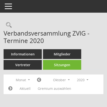
Toggle navigation
Rechercheauswahl
Verbandsversammlung ZVIG -
Termine 2020
Informationen
Mitglieder
Vertreter
Sitzungen
Monat
Oktober
2020
Aktuell
Gremium auswählen