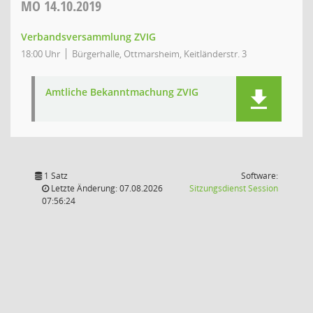
MO
14.10.2019
Verbandsversammlung ZVIG
18:00 Uhr
Bürgerhalle, Ottmarsheim, Keitländerstr. 3
Amtliche Bekanntmachung ZVIG
1 Satz
Software:
(Wird in
Letzte Änderung: 07.08.2026
Sitzungsdienst
Session
07:56:24