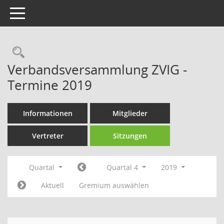
Toggle navigation
Rechercheauswahl
Verbandsversammlung ZVIG -
Termine 2019
Informationen
Mitglieder
Vertreter
Sitzungen
Quartal
Quartal 4
2019
Aktuell
Gremium auswählen