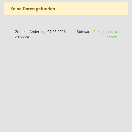
Keine Daten gefunden.
Letzte Änderung: 07.08.2026
Software:
Sitzungsdienst
(Wird in
20:56:24
Session