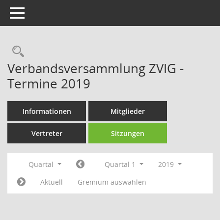
Toggle navigation
Rechercheauswahl
Verbandsversammlung ZVIG -
Termine 2019
Informationen
Mitglieder
Vertreter
Sitzungen
Quartal
Quartal 1
2019
Aktuell
Gremium auswählen