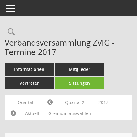
Toggle navigation
Rechercheauswahl
Verbandsversammlung ZVIG -
Termine 2017
Informationen
Mitglieder
Vertreter
Sitzungen
Quartal
Quartal 2
2017
Aktuell
Gremium auswählen