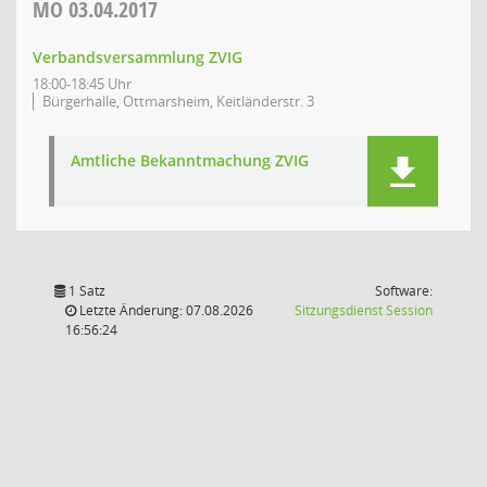
MO
03.04.2017
Verbandsversammlung ZVIG
18:00-18:45 Uhr
Bürgerhalle, Ottmarsheim, Keitländerstr. 3
Amtliche Bekanntmachung ZVIG
1 Satz
Software:
(Wird in
Letzte Änderung: 07.08.2026
Sitzungsdienst
Session
16:56:24