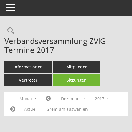
Toggle navigation
Rechercheauswahl
Verbandsversammlung ZVIG -
Termine 2017
Informationen
Mitglieder
Vertreter
Sitzungen
Monat
Dezember
2017
Aktuell
Gremium auswählen