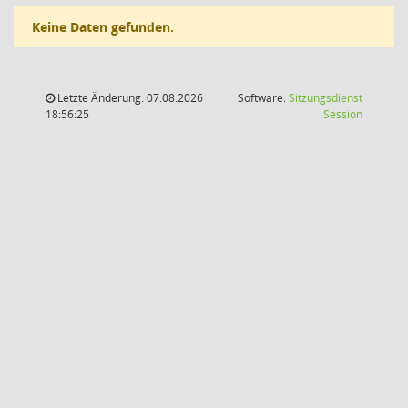
Keine Daten gefunden.
Letzte Änderung: 07.08.2026
Software:
Sitzungsdienst
(Wird in
18:56:25
Session