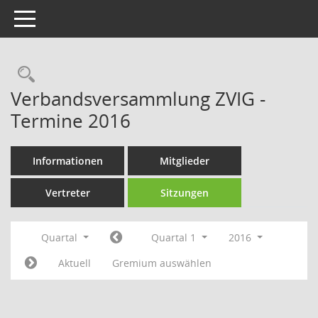
Toggle navigation
Rechercheauswahl
Verbandsversammlung ZVIG -
Termine 2016
Informationen
Mitglieder
Vertreter
Sitzungen
Quartal
Quartal 1
2016
Aktuell
Gremium auswählen