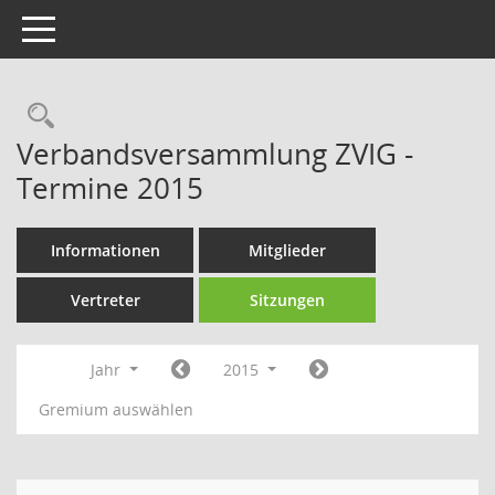
Toggle navigation
Rechercheauswahl
Verbandsversammlung ZVIG -
Termine 2015
Informationen
Mitglieder
Vertreter
Sitzungen
Jahr
2015
Gremium auswählen