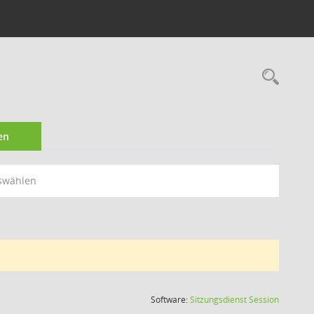
Rec
en
swählen
(Wird in
Software:
Sitzungsdienst
Session