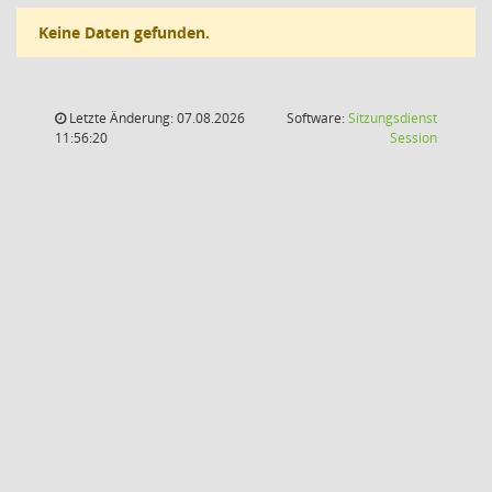
Keine Daten gefunden.
Letzte Änderung: 07.08.2026
Software:
Sitzungsdienst
(Wird in
11:56:20
Session