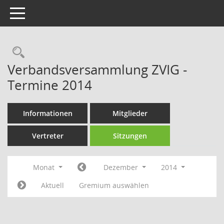
Toggle navigation
Rechercheauswahl
Verbandsversammlung ZVIG -
Termine 2014
Informationen
Mitglieder
Vertreter
Sitzungen
Monat
Dezember
2014
Aktuell
Gremium auswählen