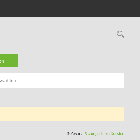
Rec
en
swählen
(Wird in
Software:
Sitzungsdienst
Session