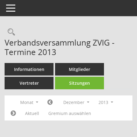
Toggle navigation
Rechercheauswahl
Verbandsversammlung ZVIG -
Termine 2013
Informationen
Mitglieder
Vertreter
Sitzungen
Monat
Dezember
2013
Aktuell
Gremium auswählen