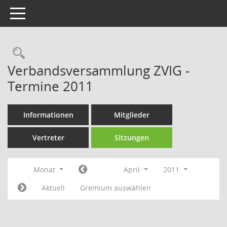
Toggle navigation
Rechercheauswahl
Verbandsversammlung ZVIG -
Termine 2011
Informationen
Mitglieder
Vertreter
Sitzungen
Monat
April
2011
Aktuell
Gremium auswählen