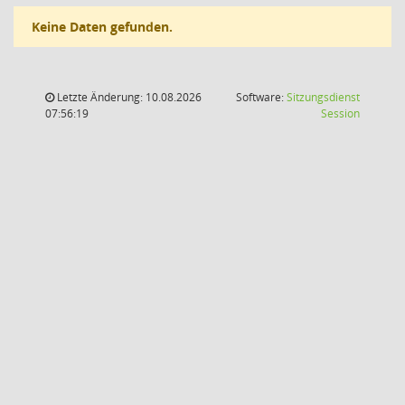
Keine Daten gefunden.
Letzte Änderung: 10.08.2026
Software:
Sitzungsdienst
(Wird in
07:56:19
Session