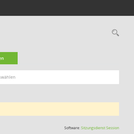
Rec
en
swählen
(Wird in
Software:
Sitzungsdienst
Session