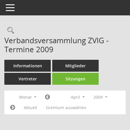
Toggle navigation
Rechercheauswahl
Verbandsversammlung ZVIG -
Termine 2009
Informationen
Mitglieder
Vertreter
Sitzungen
Monat
April
2009
Aktuell
Gremium auswählen