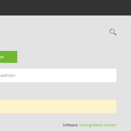
Rec
en
swählen
(Wird in
Software:
Sitzungsdienst
Session