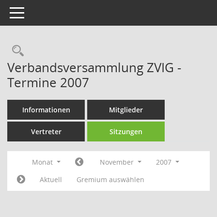
Toggle navigation
Rechercheauswahl
Verbandsversammlung ZVIG -
Termine 2007
Informationen
Mitglieder
Vertreter
Sitzungen
Monat
November
2007
Aktuell
Gremium auswählen