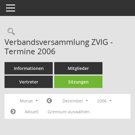
Toggle navigation
Rechercheauswahl
Verbandsversammlung ZVIG -
Termine 2006
Informationen
Mitglieder
Vertreter
Sitzungen
Monat
Dezember
2006
Aktuell
Gremium auswählen