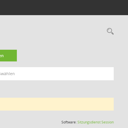
Rec
en
swählen
(Wird in
Software:
Sitzungsdienst
Session