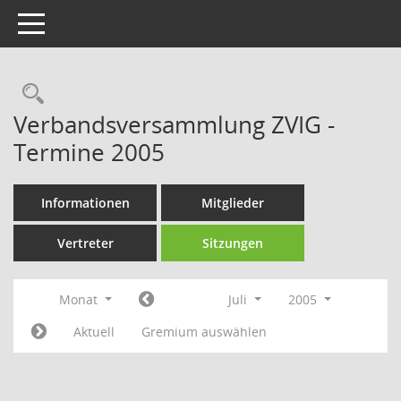
Toggle navigation
Rechercheauswahl
Verbandsversammlung ZVIG -
Termine 2005
Informationen
Mitglieder
Vertreter
Sitzungen
Monat
Juli
2005
Aktuell
Gremium auswählen