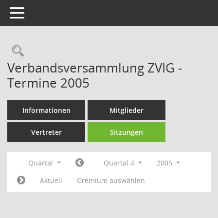
Toggle navigation
Rechercheauswahl
Verbandsversammlung ZVIG -
Termine 2005
Informationen
Mitglieder
Vertreter
Sitzungen
Quartal
Quartal 4
2005
Aktuell
Gremium auswählen