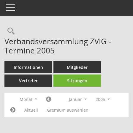
Toggle navigation
Rechercheauswahl
Verbandsversammlung ZVIG -
Termine 2005
Informationen
Mitglieder
Vertreter
Sitzungen
Monat
Januar
2005
Aktuell
Gremium auswählen