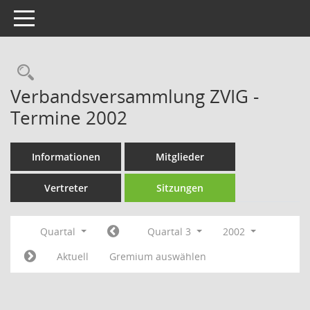
Toggle navigation
Rechercheauswahl
Verbandsversammlung ZVIG -
Termine 2002
Informationen
Mitglieder
Vertreter
Sitzungen
Quartal
Quartal 3
2002
Aktuell
Gremium auswählen