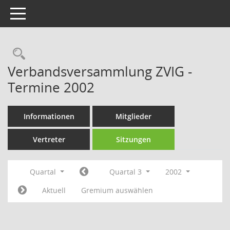
Toggle navigation
Rechercheauswahl
Verbandsversammlung ZVIG -
Termine 2002
Informationen
Mitglieder
Vertreter
Sitzungen
Quartal
Quartal 3
2002
Aktuell
Gremium auswählen