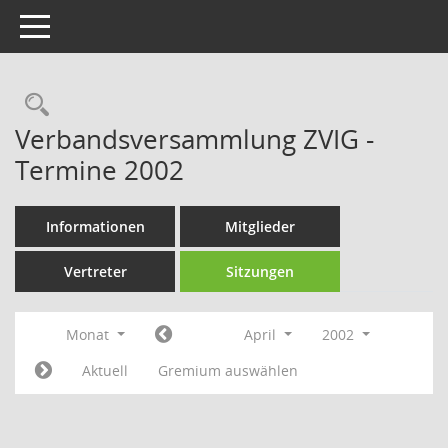
Toggle navigation
Rechercheauswahl
Verbandsversammlung ZVIG -
Termine 2002
Informationen
Mitglieder
Vertreter
Sitzungen
Monat
April
2002
Aktuell
Gremium auswählen