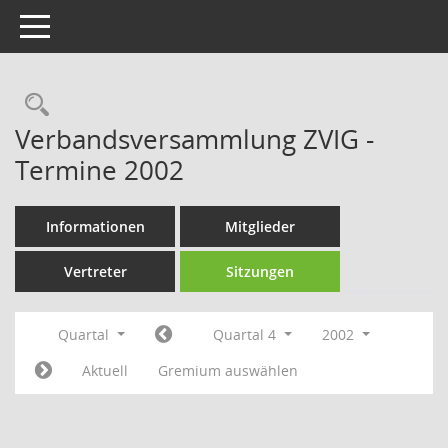
Toggle navigation
Rechercheauswahl
Verbandsversammlung ZVIG -
Termine 2002
Informationen
Mitglieder
Vertreter
Sitzungen
Quartal
Quartal 4
2002
Aktuell
Gremium auswählen